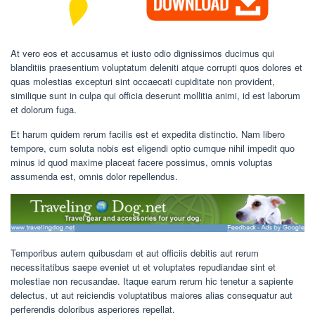
At vero eos et accusamus et iusto odio dignissimos ducimus qui
blanditiis praesentium voluptatum deleniti atque corrupti quos dolores et
quas molestias excepturi sint occaecati cupiditate non provident,
similique sunt in culpa qui officia deserunt mollitia animi, id est laborum
et dolorum fuga.
Et harum quidem rerum facilis est et expedita distinctio. Nam libero
tempore, cum soluta nobis est eligendi optio cumque nihil impedit quo
minus id quod maxime placeat facere possimus, omnis voluptas
assumenda est, omnis dolor repellendus.
Temporibus autem quibusdam et aut officiis debitis aut rerum
necessitatibus saepe eveniet ut et voluptates repudiandae sint et
molestiae non recusandae. Itaque earum rerum hic tenetur a sapiente
delectus, ut aut reiciendis voluptatibus maiores alias consequatur aut
perferendis doloribus asperiores repellat.