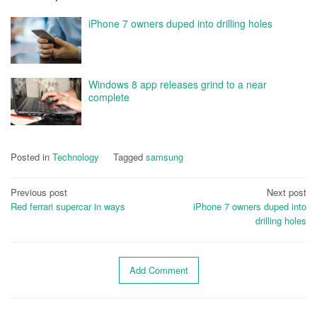
iPhone 7 owners duped into drilling holes
Windows 8 app releases grind to a near
complete
Posted in
Technology
Tagged
samsung
Post
Previous post
Next post
Red ferrari supercar in ways
iPhone 7 owners duped into
navigation
drilling holes
Add Comment