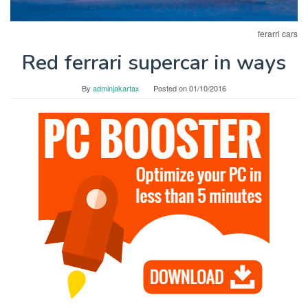
ferarri cars
Red ferrari supercar in ways
By
adminjakartax
Posted on
01/10/2016