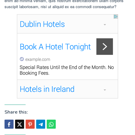
enim ad minima veniam, quis nostrum exercitationem ullam corporis
suscipit laboriosam, nisi ut aliquid ex ea commodi consequatur?
Share this: