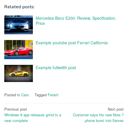
Related posts:
Mercedes-Benz E200: Review, Specification,
Price
Example youtube post Ferrari California
Example fullwidth post
Posted in
Cars
Tagged
Ferarri
Post
Previous post
Next post
Windows 8 app releases grind to a
Customer says his new Note 7
navigation
near complete
phone burst into flames