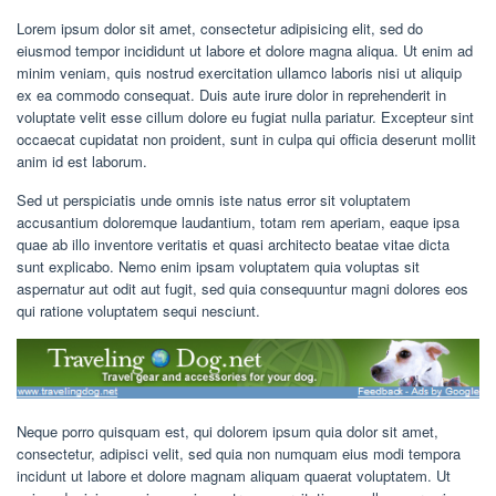
Lorem ipsum dolor sit amet, consectetur adipisicing elit, sed do
eiusmod tempor incididunt ut labore et dolore magna aliqua. Ut enim ad
minim veniam, quis nostrud exercitation ullamco laboris nisi ut aliquip
ex ea commodo consequat. Duis aute irure dolor in reprehenderit in
voluptate velit esse cillum dolore eu fugiat nulla pariatur. Excepteur sint
occaecat cupidatat non proident, sunt in culpa qui officia deserunt mollit
anim id est laborum.
Sed ut perspiciatis unde omnis iste natus error sit voluptatem
accusantium doloremque laudantium, totam rem aperiam, eaque ipsa
quae ab illo inventore veritatis et quasi architecto beatae vitae dicta
sunt explicabo. Nemo enim ipsam voluptatem quia voluptas sit
aspernatur aut odit aut fugit, sed quia consequuntur magni dolores eos
qui ratione voluptatem sequi nesciunt.
Neque porro quisquam est, qui dolorem ipsum quia dolor sit amet,
consectetur, adipisci velit, sed quia non numquam eius modi tempora
incidunt ut labore et dolore magnam aliquam quaerat voluptatem. Ut